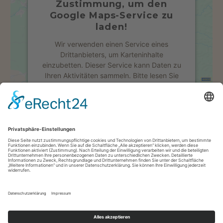
Zustimmung, um den
Google Maps-Service zu
laden!
Wir verwenden einen Service eines
Drittanbieters, um Karteninhalte
einzubetten. Dieser Service kann Daten zu
Ihren Aktivitäten sammeln. Bitte lesen Sie
die Details durch und stimmen Sie der
Nutzung des Service zu, um diese Karte
anzuzeigen.
Mehr Informationen
Akzeptieren
powered by
Usercentrics Consent
Management Platform
&
eRecht24