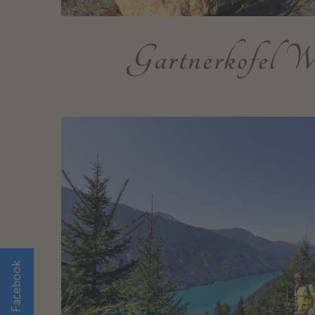
Gartnerkofel 
Facebook