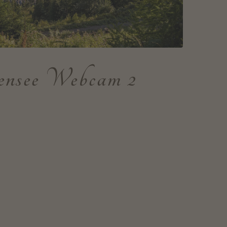
ensee
Webcam 2