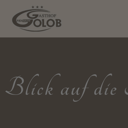
Blick auf di